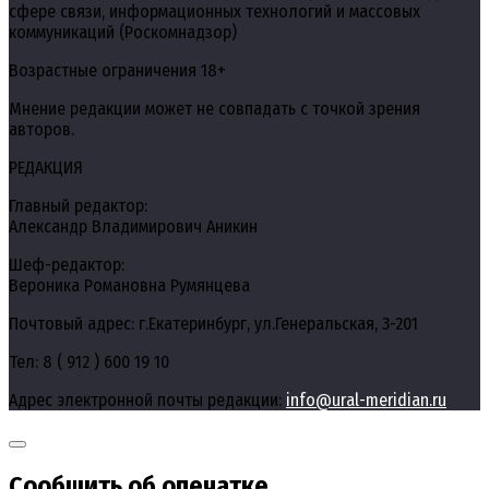
сфере связи, информационных технологий и массовых
коммуникаций (Роскомнадзор)
Возрастные ограничения 18+
Мнение редакции может не совпадать с точкой зрения
авторов.
РЕДАКЦИЯ
Главный редактор:
Александр Владимирович Аникин
Шеф-редактор:
Вероника Романовна Румянцева
Почтовый адрес: г.Екатеринбург, ул.Генеральская, 3-201
Тел: 8 ( 912 ) 600 19 10
Адрес электронной почты редакции:
info@ural-meridian.ru
Сообщить об опечатке