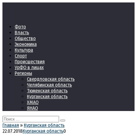
Перейти
к
контенту
Фото
Власть
Общество
Экономика
Культура
Спорт
Происшествия
УрФО в лицах
Регионы
Свердловская область
Челябинская область
Тюменская область
Курганская область
ХМАО
ЯНАО
Search
for:
Главная
»
Курганская область
22.07.2018
Курганская область
0