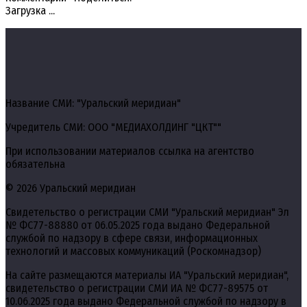
Загрузка ...
Название СМИ: "Уральский меридиан"
Учредитель СМИ: ООО "МЕДИАХОЛДИНГ "ЦКТ""
При использовании материалов ссылка на агентство
обязательна
© 2026 Уральский меридиан
Свидетельство о регистрации СМИ "Уральский меридиан" Эл
№ ФС77-88880 от 06.05.2025 года выдано Федеральной
службой по надзору в сфере связи, информационных
технологий и массовых коммуникаций (Роскомнадзор)
На сайте размещаются материалы ИА "Уральский меридиан",
свидетельство о регистрации СМИ ИА № ФС77-89575 от
10.06.2025 года выдано Федеральной службой по надзору в