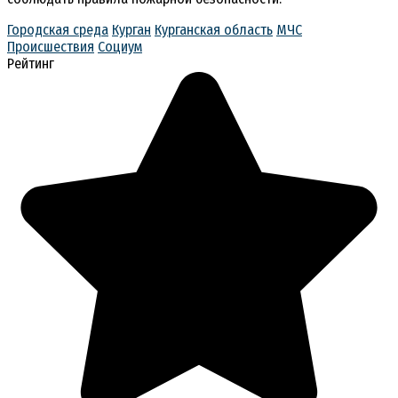
Городская среда
Курган
Курганская область
МЧС
Происшествия
Социум
Рейтинг