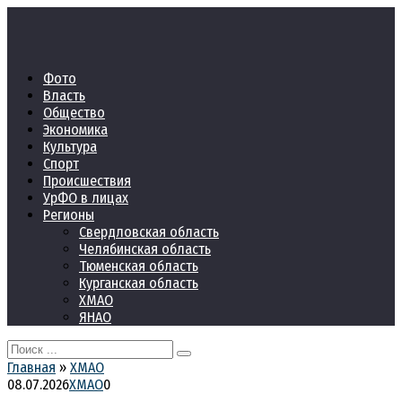
Перейти
к
контенту
Фото
Власть
Общество
Экономика
Культура
Спорт
Происшествия
УрФО в лицах
Регионы
Свердловская область
Челябинская область
Тюменская область
Курганская область
ХМАО
ЯНАО
Search
for:
Главная
»
ХМАО
08.07.2026
ХМАО
0