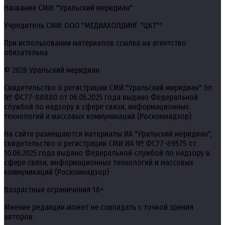
Название СМИ: "Уральский меридиан"
Учредитель СМИ: ООО "МЕДИАХОЛДИНГ "ЦКТ""
При использовании материалов ссылка на агентство
обязательна
© 2026 Уральский меридиан
Свидетельство о регистрации СМИ "Уральский меридиан" Эл
№ ФС77-88880 от 06.05.2025 года выдано Федеральной
службой по надзору в сфере связи, информационных
технологий и массовых коммуникаций (Роскомнадзор)
На сайте размещаются материалы ИА "Уральский меридиан",
свидетельство о регистрации СМИ ИА № ФС77-89575 от
10.06.2025 года выдано Федеральной службой по надзору в
сфере связи, информационных технологий и массовых
коммуникаций (Роскомнадзор)
Возрастные ограничения 18+
Мнение редакции может не совпадать с точкой зрения
авторов.