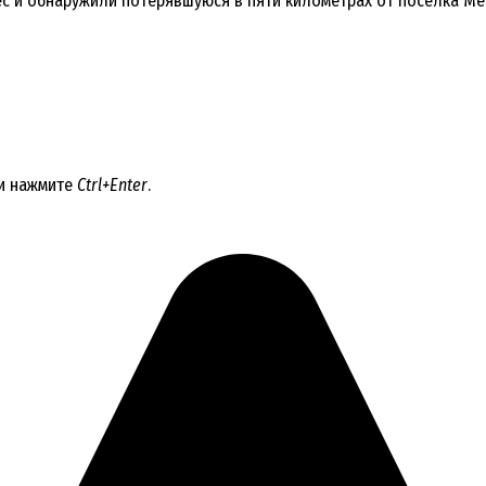
с и обнаружили потерявшуюся в пяти километрах от поселка Мет
 и нажмите
Ctrl+Enter
.