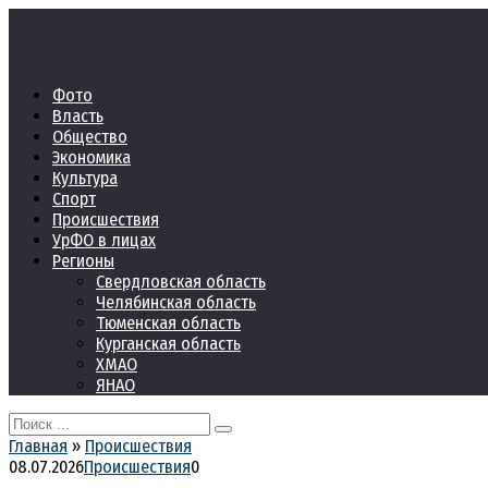
Перейти
к
контенту
Фото
Власть
Общество
Экономика
Культура
Спорт
Происшествия
УрФО в лицах
Регионы
Свердловская область
Челябинская область
Тюменская область
Курганская область
ХМАО
ЯНАО
Search
for:
Главная
»
Происшествия
08.07.2026
Происшествия
0