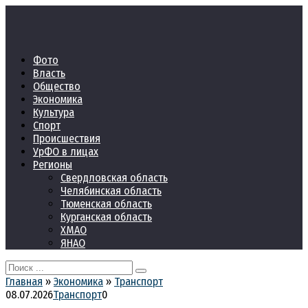
Перейти
к
контенту
Фото
Власть
Общество
Экономика
Культура
Спорт
Происшествия
УрФО в лицах
Регионы
Свердловская область
Челябинская область
Тюменская область
Курганская область
ХМАО
ЯНАО
Search
for:
Главная
»
Экономика
»
Транспорт
08.07.2026
Транспорт
0