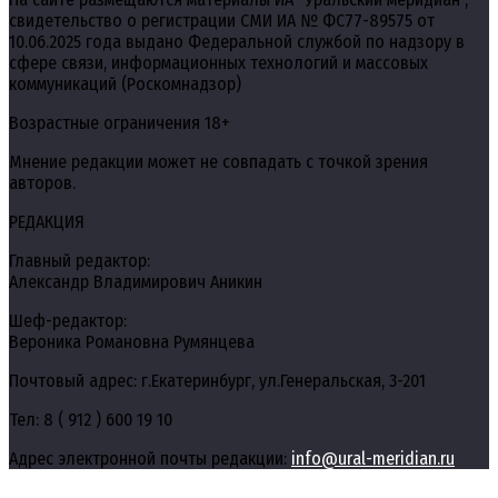
свидетельство о регистрации СМИ ИА № ФС77-89575 от
10.06.2025 года выдано Федеральной службой по надзору в
сфере связи, информационных технологий и массовых
коммуникаций (Роскомнадзор)
Возрастные ограничения 18+
Мнение редакции может не совпадать с точкой зрения
авторов.
РЕДАКЦИЯ
Главный редактор:
Александр Владимирович Аникин
Шеф-редактор:
Вероника Романовна Румянцева
Почтовый адрес: г.Екатеринбург, ул.Генеральская, 3-201
Тел: 8 ( 912 ) 600 19 10
Адрес электронной почты редакции:
info@ural-meridian.ru