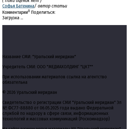
( Пока оценок нет )
Софья Батенина
/ автор статьи
0
Комментарии
Поделиться:
Загрузка ...
Название СМИ: "Уральский меридиан"
Учредитель СМИ: ООО "МЕДИАХОЛДИНГ "ЦКТ""
При использовании материалов ссылка на агентство
обязательна
© 2026 Уральский меридиан
Свидетельство о регистрации СМИ "Уральский меридиан" Эл
№ ФС77-88880 от 06.05.2025 года выдано Федеральной
службой по надзору в сфере связи, информационных
технологий и массовых коммуникаций (Роскомнадзор)
На сайте размещаются материалы ИА "Уральский меридиан",