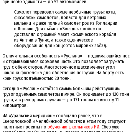
при необходимости — до 52 автомобилей.
Самолёт перевозил самые необычные грузы: яхты,
фюзеляжи самолётов, лопасти для ветряных
мельниц и даже полный самолёт роз из Голландии
в Японию. Для съёмок «Звёздных войн» он
доставлял огромный макет космического корабля
из Англии в Тунис, а также сценическое
оборудование для концертов мировых звёзд.
Отличительная особенность «Руслана» — поднимающийся нос
и открывающаяся кормовая часть. Это позволяет загружать
груз с обеих сторон. Многостоечное шасси меняет угол
наклона фюзеляжа для облегчения погрузки. На борту есть
кран грузоподъёмностью 20 тонн.
Сегодня «Руслан» остаётся самым большим действующим
грузоподъёмным самолётом в мире. Он поднимает до 120 тонн
груза, а в рекордных случаях — до 171 тонны на высоту 11
километров.
ИА «Уральский меридиан» сообщало ранее, что в
Свердловской и Челябинской областях в этом году стартуют
пилотные проекты по
обучению школьников ИИ
. Сбер уже