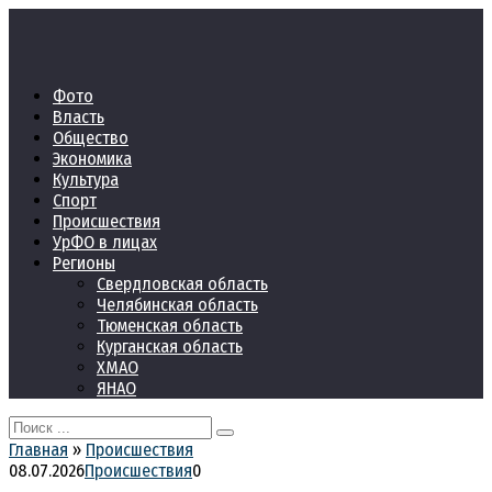
Перейти
к
контенту
Фото
Власть
Общество
Экономика
Культура
Спорт
Происшествия
УрФО в лицах
Регионы
Свердловская область
Челябинская область
Тюменская область
Курганская область
ХМАО
ЯНАО
Search
for:
Главная
»
Происшествия
08.07.2026
Происшествия
0