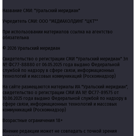
Название СМИ: "Уральский меридиан"
Учредитель СМИ: ООО "МЕДИАХОЛДИНГ "ЦКТ""
При использовании материалов ссылка на агентство
обязательна
© 2026 Уральский меридиан
Свидетельство о регистрации СМИ "Уральский меридиан" Эл
№ ФС77-88880 от 06.05.2025 года выдано Федеральной
службой по надзору в сфере связи, информационных
технологий и массовых коммуникаций (Роскомнадзор)
На сайте размещаются материалы ИА "Уральский меридиан",
свидетельство о регистрации СМИ ИА № ФС77-89575 от
10.06.2025 года выдано Федеральной службой по надзору в
сфере связи, информационных технологий и массовых
коммуникаций (Роскомнадзор)
Возрастные ограничения 18+
Мнение редакции может не совпадать с точкой зрения