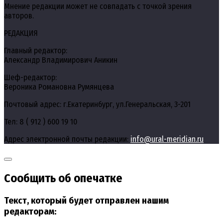
Мнение редакции может не совпадать с точкой зрения
авторов.
РЕДАКЦИЯ
Главный редактор:
Александр Владимирович Аникин
Шеф-редактор:
Вероника Романовна Румянцева
Почтовый адрес: г.Екатеринбург, ул.Генеральская, 3-201
Тел: 8 ( 912 ) 600 19 10
Адрес электронной почты редакции:
info@ural-meridian.ru
Сообщить об опечатке
Текст, который будет отправлен нашим
редакторам: