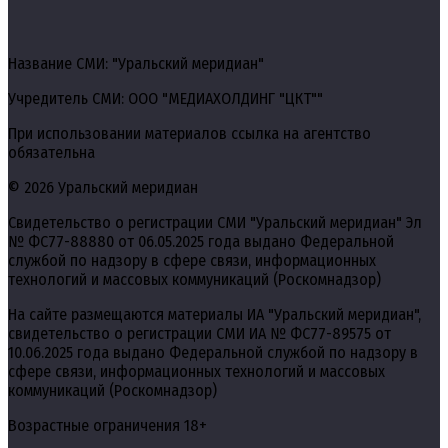
Название СМИ: "Уральский меридиан"
Учредитель СМИ: ООО "МЕДИАХОЛДИНГ "ЦКТ""
При использовании материалов ссылка на агентство
обязательна
© 2026 Уральский меридиан
Свидетельство о регистрации СМИ "Уральский меридиан" Эл
№ ФС77-88880 от 06.05.2025 года выдано Федеральной
службой по надзору в сфере связи, информационных
технологий и массовых коммуникаций (Роскомнадзор)
На сайте размещаются материалы ИА "Уральский меридиан",
свидетельство о регистрации СМИ ИА № ФС77-89575 от
10.06.2025 года выдано Федеральной службой по надзору в
сфере связи, информационных технологий и массовых
коммуникаций (Роскомнадзор)
Возрастные ограничения 18+