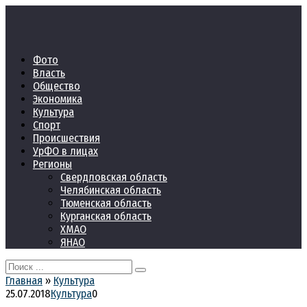
Перейти
к
контенту
Фото
Власть
Общество
Экономика
Культура
Спорт
Происшествия
УрФО в лицах
Регионы
Свердловская область
Челябинская область
Тюменская область
Курганская область
ХМАО
ЯНАО
Search
for:
Главная
»
Культура
25.07.2018
Культура
0