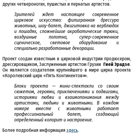
других четвероногих, пушистых и пернатых артистов.
Зрителей ждет настоящее современное
цирковое искусство: филигранная дрессура
животных, шоу-балет, джигитовка на верблюдах
и лошадях, сложнейшие акробатические трюки,
воздушные полотна, супер-современное
сценическое, световое оборудование и
специально разработанные декорации.
Проект создан известным в цирковой индустрии продюсером,
дрессировщиком, Заслуженным артистом Грузии
Гией Эрадзе
.
Он является создателем крупнейшего в мире цирка проекта
«Королевский цирк «Пять Континентов»».
Блоки проекта — мини-спектакли со своим
сюжетом, героями, приключениями и подвигами,
историями любви и взаимопонимания между
артистами, людьми и животными. В каждом
номере вместе с животными работает
профессиональный балет, создающий
определенный колорит и настроение.
Более подробная информация
здесь
.