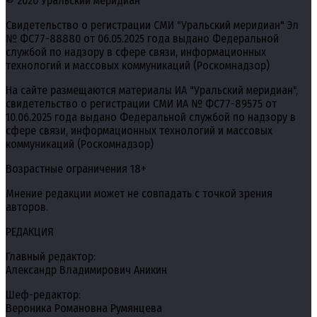
© 2026 Уральский меридиан
Свидетельство о регистрации СМИ "Уральский меридиан" Эл
№ ФС77-88880 от 06.05.2025 года выдано Федеральной
службой по надзору в сфере связи, информационных
технологий и массовых коммуникаций (Роскомнадзор)
На сайте размещаются материалы ИА "Уральский меридиан",
свидетельство о регистрации СМИ ИА № ФС77-89575 от
10.06.2025 года выдано Федеральной службой по надзору в
сфере связи, информационных технологий и массовых
коммуникаций (Роскомнадзор)
Возрастные ограничения 18+
Мнение редакции может не совпадать с точкой зрения
авторов.
РЕДАКЦИЯ
Главный редактор:
Александр Владимирович Аникин
Шеф-редактор:
Вероника Романовна Румянцева