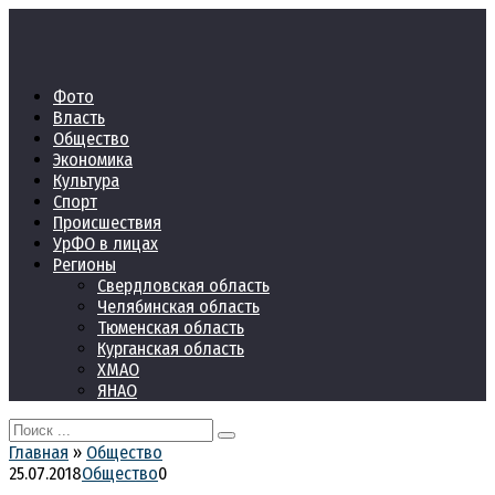
Перейти
к
контенту
Фото
Власть
Общество
Экономика
Культура
Спорт
Происшествия
УрФО в лицах
Регионы
Свердловская область
Челябинская область
Тюменская область
Курганская область
ХМАО
ЯНАО
Search
for:
Главная
»
Общество
25.07.2018
Общество
0