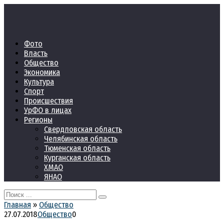
Перейти
к
контенту
Фото
Власть
Общество
Экономика
Культура
Спорт
Происшествия
УрФО в лицах
Регионы
Свердловская область
Челябинская область
Тюменская область
Курганская область
ХМАО
ЯНАО
Search
for:
Главная
»
Общество
27.07.2018
Общество
0