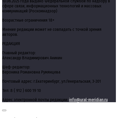
10.06.2025 года выдано Федеральной службой по надзору в
сфере связи, информационных технологий и массовых
коммуникаций (Роскомнадзор)
Возрастные ограничения 18+
Мнение редакции может не совпадать с точкой зрения
авторов.
РЕДАКЦИЯ
Главный редактор:
Александр Владимирович Аникин
Шеф-редактор:
Вероника Романовна Румянцева
Почтовый адрес: г.Екатеринбург, ул.Генеральская, 3-201
Тел: 8 ( 912 ) 600 19 10
Адрес электронной почты редакции:
info@ural-meridian.ru