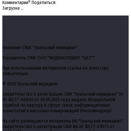
0
Комментарии
Поделиться:
Загрузка ...
Название СМИ: "Уральский меридиан"
Учредитель СМИ: ООО "МЕДИАХОЛДИНГ "ЦКТ""
При использовании материалов ссылка на агентство
обязательна
© 2026 Уральский меридиан
Свидетельство о регистрации СМИ "Уральский меридиан" Эл
№ ФС77-88880 от 06.05.2025 года выдано Федеральной
службой по надзору в сфере связи, информационных
технологий и массовых коммуникаций (Роскомнадзор)
На сайте размещаются материалы ИА "Уральский меридиан",
свидетельство о регистрации СМИ ИА № ФС77-89575 от