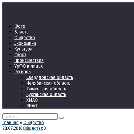
Перейти
к
контенту
Фото
Власть
Общество
Экономика
Культура
Спорт
Происшествия
УрФО в лицах
Регионы
Свердловская область
Челябинская область
Тюменская область
Курганская область
ХМАО
ЯНАО
Search
for:
Главная
»
Общество
28.07.2018
Общество
0