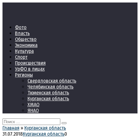
Перейти
к
контенту
Фото
Власть
Общество
Экономика
Культура
Спорт
Происшествия
УрФО в лицах
Регионы
Свердловская область
Челябинская область
Тюменская область
Курганская область
ХМАО
ЯНАО
Search
for:
Главная
»
Курганская область
31.07.2018
Курганская область
0