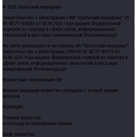
© 2026 Уральский меридиан
Свидетельство о регистрации СМИ "Уральский меридиан" Эл
№ ФС77-88880 от 06.05.2025 года выдано Федеральной
службой по надзору в сфере связи, информационных
технологий и массовых коммуникаций (Роскомнадзор)
На сайте размещаются материалы ИА "Уральский меридиан",
свидетельство о регистрации СМИ ИА № ФС77-89575 от
10.06.2025 года выдано Федеральной службой по надзору в
сфере связи, информационных технологий и массовых
коммуникаций (Роскомнадзор)
Возрастные ограничения 18+
Мнение редакции может не совпадать с точкой зрения
авторов.
РЕДАКЦИЯ
Главный редактор:
Александр Владимирович Аникин
Шеф-редактор: