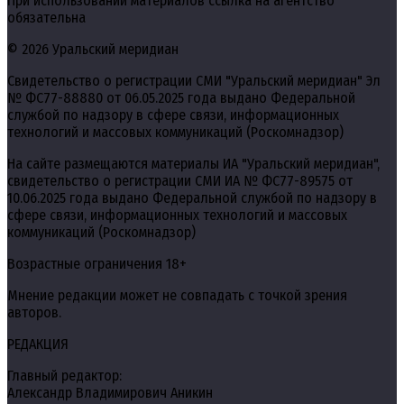
При использовании материалов ссылка на агентство
обязательна
© 2026 Уральский меридиан
Свидетельство о регистрации СМИ "Уральский меридиан" Эл
№ ФС77-88880 от 06.05.2025 года выдано Федеральной
службой по надзору в сфере связи, информационных
технологий и массовых коммуникаций (Роскомнадзор)
На сайте размещаются материалы ИА "Уральский меридиан",
свидетельство о регистрации СМИ ИА № ФС77-89575 от
10.06.2025 года выдано Федеральной службой по надзору в
сфере связи, информационных технологий и массовых
коммуникаций (Роскомнадзор)
Возрастные ограничения 18+
Мнение редакции может не совпадать с точкой зрения
авторов.
РЕДАКЦИЯ
Главный редактор:
Александр Владимирович Аникин