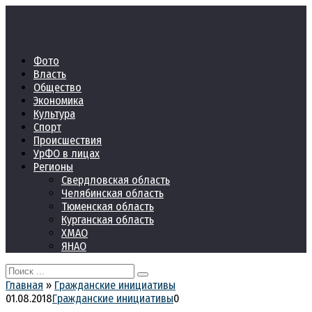
Перейти
к
контенту
Фото
Власть
Общество
Экономика
Культура
Спорт
Происшествия
УрФО в лицах
Регионы
Свердловская область
Челябинская область
Тюменская область
Курганская область
ХМАО
ЯНАО
Search
for:
Главная
»
Гражданские инициативы
01.08.2018
Гражданские инициативы
0