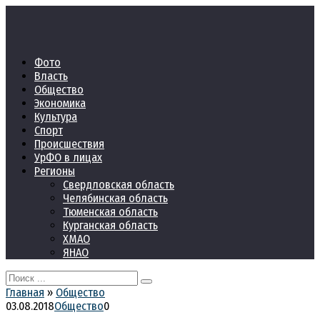
Перейти
к
контенту
Фото
Власть
Общество
Экономика
Культура
Спорт
Происшествия
УрФО в лицах
Регионы
Свердловская область
Челябинская область
Тюменская область
Курганская область
ХМАО
ЯНАО
Search
for:
Главная
»
Общество
03.08.2018
Общество
0