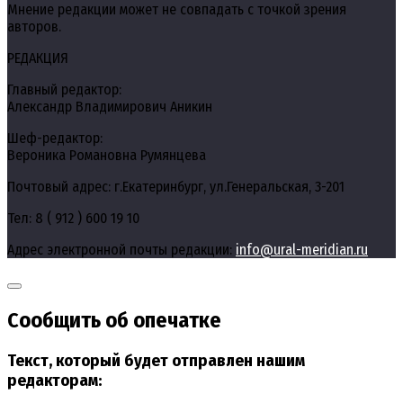
Мнение редакции может не совпадать с точкой зрения
авторов.
РЕДАКЦИЯ
Главный редактор:
Александр Владимирович Аникин
Шеф-редактор:
Вероника Романовна Румянцева
Почтовый адрес: г.Екатеринбург, ул.Генеральская, 3-201
Тел: 8 ( 912 ) 600 19 10
Адрес электронной почты редакции:
info@ural-meridian.ru
Сообщить об опечатке
Текст, который будет отправлен нашим
редакторам: