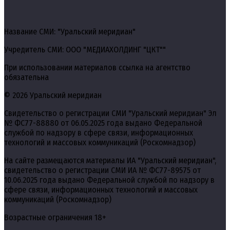
Название СМИ: "Уральский меридиан"
Учредитель СМИ: ООО "МЕДИАХОЛДИНГ "ЦКТ""
При использовании материалов ссылка на агентство
обязательна
© 2026 Уральский меридиан
Свидетельство о регистрации СМИ "Уральский меридиан" Эл
№ ФС77-88880 от 06.05.2025 года выдано Федеральной
службой по надзору в сфере связи, информационных
технологий и массовых коммуникаций (Роскомнадзор)
На сайте размещаются материалы ИА "Уральский меридиан",
свидетельство о регистрации СМИ ИА № ФС77-89575 от
10.06.2025 года выдано Федеральной службой по надзору в
сфере связи, информационных технологий и массовых
коммуникаций (Роскомнадзор)
Возрастные ограничения 18+