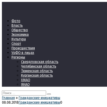
Перейти
к
контенту
Фото
Власть
Общество
Экономика
Культура
Спорт
Происшествия
УрФО в лицах
Регионы
Свердловская область
Челябинская область
Тюменская область
Курганская область
ХМАО
ЯНАО
Search
for:
Главная
»
Гражданские инициативы
08.08.2018
Гражданские инициативы
0