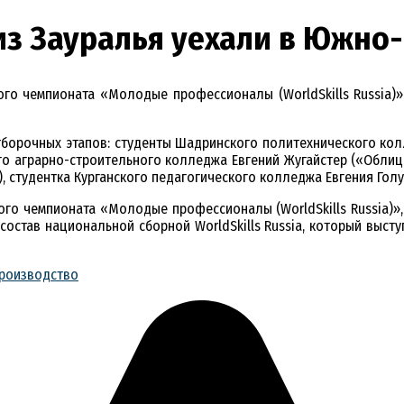
з Зауралья уехали в Южно-
го чемпионата «Молодые профессионалы (WorldSkills Russia)»
борочных этапов: студенты Шадринского политехнического кол
о аграрно-строительного колледжа Евгений Жугайстер («Облицо
 студентка Курганского педагогического колледжа Евгения Голу
го чемпионата «Молодые профессионалы (WorldSkills Russia)»,
остав национальной сборной WorldSkills Russia, который выступи
производство