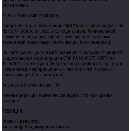
обязательна
© 2026 Уральский меридиан
Свидетельство о регистрации СМИ "Уральский меридиан" Эл
№ ФС77-88880 от 06.05.2025 года выдано Федеральной
службой по надзору в сфере связи, информационных
технологий и массовых коммуникаций (Роскомнадзор)
На сайте размещаются материалы ИА "Уральский меридиан",
свидетельство о регистрации СМИ ИА № ФС77-89575 от
10.06.2025 года выдано Федеральной службой по надзору в
сфере связи, информационных технологий и массовых
коммуникаций (Роскомнадзор)
Возрастные ограничения 18+
Мнение редакции может не совпадать с точкой зрения
авторов.
РЕДАКЦИЯ
Главный редактор:
Александр Владимирович Аникин