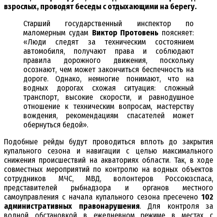
взрослых, проводят беседы с отдыхающими на берегу.
Старший государственный инспектор по
маломерным судам
Виктор Протовень
поясняет:
«Люди следят за техническим состоянием
автомобиля, получают права и соблюдают
правила дорожного движения, поскольку
осознают, чем может закончиться беспечность на
дороге. Однако, немногие понимают, что на
водных дорогах схожая ситуация: сложный
транспорт, высокие скорости, и равнодушное
отношение к техническим вопросам, мастерству
вождения, рекомендациям спасателей может
обернуться бедой».
Подобные рейды будут проводиться вплоть до закрытия
купального сезона и навигации с целью максимального
снижения происшествий на акваториях области. Так, в ходе
совместных мероприятий по контролю на водных объектов
сотрудников МЧС, МВД, волонтеров Россоюзспаса,
представителей рыбнадзора и органов местного
самоуправления с начала купального сезона пресечено
102
административных правонарушения
. Для контроля за
водной обстановкой в ежедневном режиме в местах с