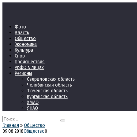
Перейти
к
контенту
Фото
Власть
Общество
Экономика
Культура
Спорт
Происшествия
УрФО в лицах
Регионы
Свердловская область
Челябинская область
Тюменская область
Курганская область
ХМАО
ЯНАО
Search
for:
Главная
»
Общество
09.08.2018
Общество
0