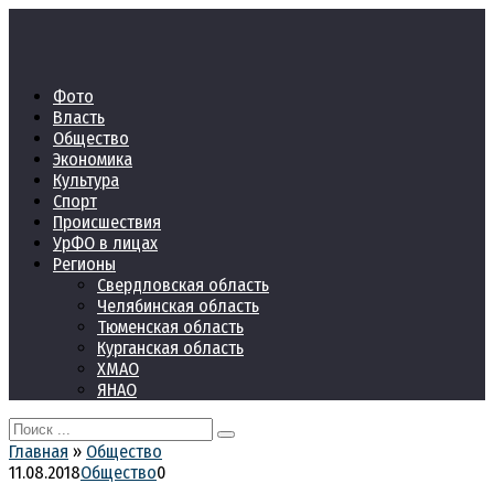
Перейти
к
контенту
Фото
Власть
Общество
Экономика
Культура
Спорт
Происшествия
УрФО в лицах
Регионы
Свердловская область
Челябинская область
Тюменская область
Курганская область
ХМАО
ЯНАО
Search
for:
Главная
»
Общество
11.08.2018
Общество
0