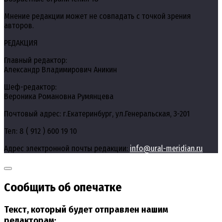
Мнение редакции может не совпадать с точкой зрения
авторов.
РЕДАКЦИЯ
Главный редактор:
Александр Владимирович Аникин
Шеф-редактор:
Вероника Романовна Румянцева
Почтовый адрес: г.Екатеринбург, ул.Генеральская, 3-201
Тел: 8 ( 912 ) 600 19 10
Адрес электронной почты редакции:
info@ural-meridian.ru
Сообщить об опечатке
Текст, который будет отправлен нашим
редакторам: