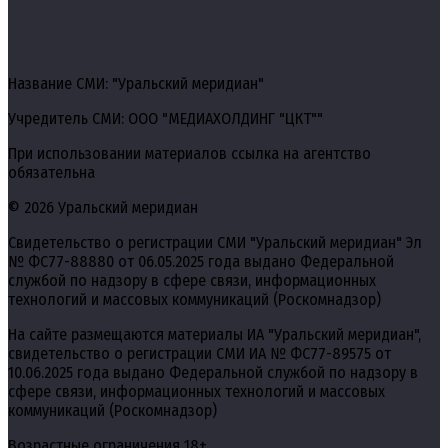
Название СМИ: "Уральский меридиан"
Учредитель СМИ: ООО "МЕДИАХОЛДИНГ "ЦКТ""
При использовании материалов ссылка на агентство
обязательна
© 2026 Уральский меридиан
Свидетельство о регистрации СМИ "Уральский меридиан" Эл
№ ФС77-88880 от 06.05.2025 года выдано Федеральной
службой по надзору в сфере связи, информационных
технологий и массовых коммуникаций (Роскомнадзор)
На сайте размещаются материалы ИА "Уральский меридиан",
свидетельство о регистрации СМИ ИА № ФС77-89575 от
10.06.2025 года выдано Федеральной службой по надзору в
сфере связи, информационных технологий и массовых
коммуникаций (Роскомнадзор)
Возрастные ограничения 18+