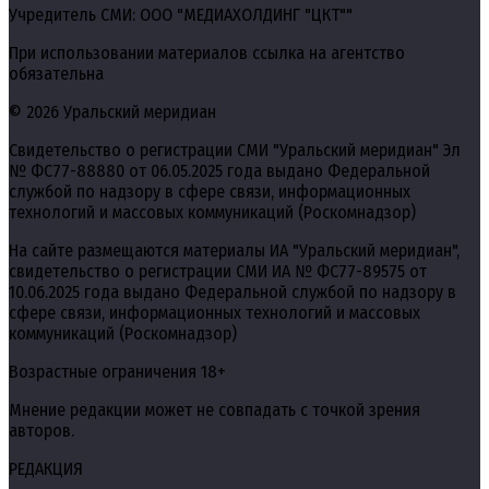
Учредитель СМИ: ООО "МЕДИАХОЛДИНГ "ЦКТ""
При использовании материалов ссылка на агентство
обязательна
© 2026 Уральский меридиан
Свидетельство о регистрации СМИ "Уральский меридиан" Эл
№ ФС77-88880 от 06.05.2025 года выдано Федеральной
службой по надзору в сфере связи, информационных
технологий и массовых коммуникаций (Роскомнадзор)
На сайте размещаются материалы ИА "Уральский меридиан",
свидетельство о регистрации СМИ ИА № ФС77-89575 от
10.06.2025 года выдано Федеральной службой по надзору в
сфере связи, информационных технологий и массовых
коммуникаций (Роскомнадзор)
Возрастные ограничения 18+
Мнение редакции может не совпадать с точкой зрения
авторов.
РЕДАКЦИЯ