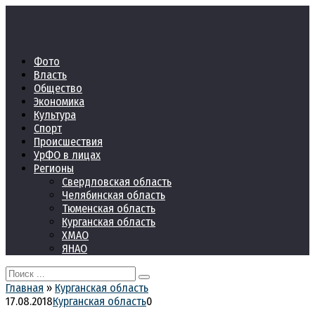
Перейти
к
контенту
Фото
Власть
Общество
Экономика
Культура
Спорт
Происшествия
УрФО в лицах
Регионы
Свердловская область
Челябинская область
Тюменская область
Курганская область
ХМАО
ЯНАО
Search
for:
Главная
»
Курганская область
17.08.2018
Курганская область
0