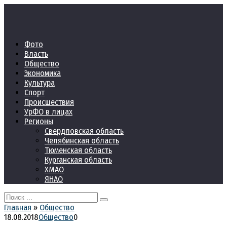
Перейти
к
контенту
Фото
Власть
Общество
Экономика
Культура
Спорт
Происшествия
УрФО в лицах
Регионы
Свердловская область
Челябинская область
Тюменская область
Курганская область
ХМАО
ЯНАО
Search
for:
Главная
»
Общество
18.08.2018
Общество
0