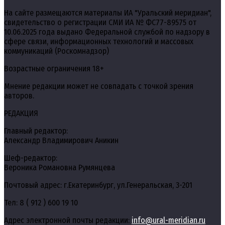
На сайте размещаются материалы ИА "Уральский меридиан",
свидетельство о регистрации СМИ ИА № ФС77-89575 от
10.06.2025 года выдано Федеральной службой по надзору в
сфере связи, информационных технологий и массовых
коммуникаций (Роскомнадзор)
Возрастные ограничения 18+
Мнение редакции может не совпадать с точкой зрения
авторов.
РЕДАКЦИЯ
Главный редактор:
Александр Владимирович Аникин
Шеф-редактор:
Вероника Романовна Румянцева
Почтовый адрес: г.Екатеринбург, ул.Генеральская, 3-201
Тел: 8 ( 912 ) 600 19 10
Адрес электронной почты редакции:
info@ural-meridian.ru