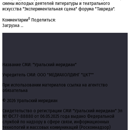
смены молодых деятелей литературы и театрального
искусства "Экспериментальная сцена" форума "Таврида".
0
Комментарии
Поделиться:
Загрузка ...
Название СМИ: "Уральский меридиан"
Учредитель СМИ: ООО "МЕДИАХОЛДИНГ "ЦКТ""
При использовании материалов ссылка на агентство
обязательна
© 2026 Уральский меридиан
Свидетельство о регистрации СМИ "Уральский меридиан" Эл
№ ФС77-88880 от 06.05.2025 года выдано Федеральной
службой по надзору в сфере связи, информационных
технологий и массовых коммуникаций (Роскомнадзор)