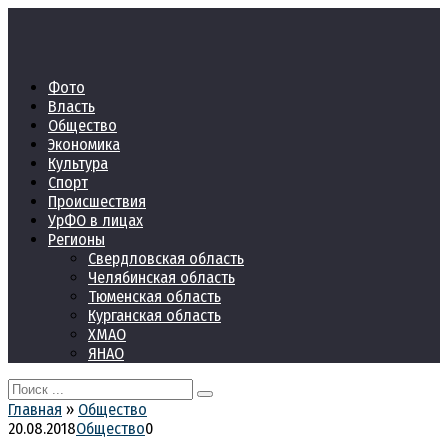
Перейти
к
контенту
Фото
Власть
Общество
Экономика
Культура
Спорт
Происшествия
УрФО в лицах
Регионы
Свердловская область
Челябинская область
Тюменская область
Курганская область
ХМАО
ЯНАО
Search
for:
Главная
»
Общество
20.08.2018
Общество
0