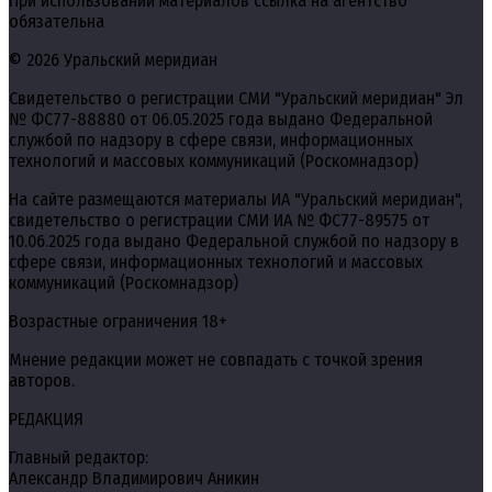
При использовании материалов ссылка на агентство
обязательна
© 2026 Уральский меридиан
Свидетельство о регистрации СМИ "Уральский меридиан" Эл
№ ФС77-88880 от 06.05.2025 года выдано Федеральной
службой по надзору в сфере связи, информационных
технологий и массовых коммуникаций (Роскомнадзор)
На сайте размещаются материалы ИА "Уральский меридиан",
свидетельство о регистрации СМИ ИА № ФС77-89575 от
10.06.2025 года выдано Федеральной службой по надзору в
сфере связи, информационных технологий и массовых
коммуникаций (Роскомнадзор)
Возрастные ограничения 18+
Мнение редакции может не совпадать с точкой зрения
авторов.
РЕДАКЦИЯ
Главный редактор:
Александр Владимирович Аникин