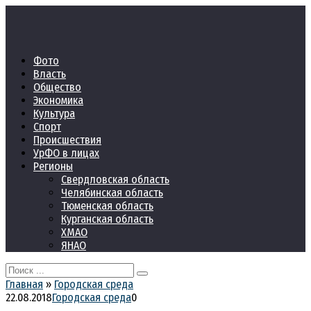
Перейти
к
контенту
Фото
Власть
Общество
Экономика
Культура
Спорт
Происшествия
УрФО в лицах
Регионы
Свердловская область
Челябинская область
Тюменская область
Курганская область
ХМАО
ЯНАО
Search
for:
Главная
»
Городская среда
22.08.2018
Городская среда
0