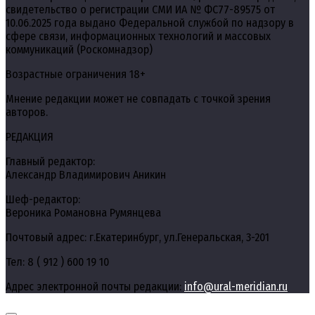
свидетельство о регистрации СМИ ИА № ФС77-89575 от
10.06.2025 года выдано Федеральной службой по надзору в
сфере связи, информационных технологий и массовых
коммуникаций (Роскомнадзор)
Возрастные ограничения 18+
Мнение редакции может не совпадать с точкой зрения
авторов.
РЕДАКЦИЯ
Главный редактор:
Александр Владимирович Аникин
Шеф-редактор:
Вероника Романовна Румянцева
Почтовый адрес: г.Екатеринбург, ул.Генеральская, 3-201
Тел: 8 ( 912 ) 600 19 10
Адрес электронной почты редакции:
info@ural-meridian.ru