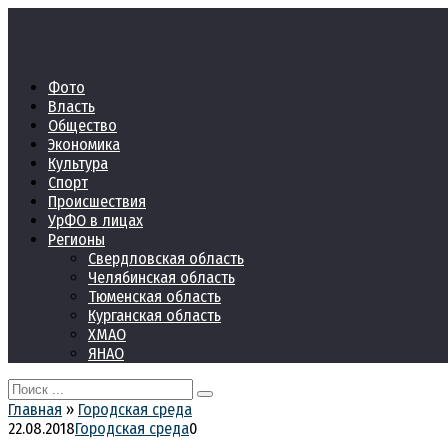
Перейти
к
контенту
Фото
Власть
Общество
Экономика
Культура
Спорт
Происшествия
УрФО в лицах
Регионы
Свердловская область
Челябинская область
Тюменская область
Курганская область
ХМАО
ЯНАО
Search
for:
Главная
»
Городская среда
22.08.2018
Городская среда
0