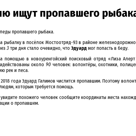
лю ищут пропавшего рыбак
следы пропавшего рыбака.
 на рыбалку в посёлок Мостоотряд-93 в районе железнодорожно
рез
3
три дня стало очевидно, что
Эдуард
мог попасть в беду.
за помощью в новоуренгойский поисковый отряд «Лиза Алерт 
задействованы около
90
человек: волонтёры, охотники, полице
ю рек и леса.
та 2018 года Эдуард Галимов числится пропавшим. Поэтому вол
 людям, которым требуется помощь.
 увидите похожего человек сообщите координаты места нахожде
ации о пропавшем.