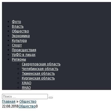
Перейти
к
контенту
Фото
Власть
Общество
Экономика
Культура
Спорт
Происшествия
УрФО в лицах
Регионы
Свердловская область
Челябинская область
Тюменская область
Курганская область
ХМАО
ЯНАО
Search
for:
Главная
»
Общество
22.08.2018
Общество
0