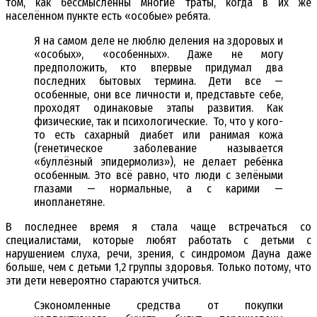
том, как бессмысленны многие траты, когда в их же
населённом пункте есть «особые» ребята.
Я на самом деле не люблю деления на здоровых и
«особых», «особенных». Даже не могу
предположить, кто впервые придумал два
последних бытовых термина. Дети все —
особенные, они все личности и, представьте себе,
проходят одинаковые этапы развития. Как
физические, так и психологические. То, что у кого-
то есть сахарный диабет или ранимая кожа
(генетическое заболевание называется
«буллёзный эпидермолиз»), не делает ребёнка
особенным. Это всё равно, что люди с зелёными
глазами — нормальные, а с карими —
инопланетяне.
В последнее время я стала чаще встречаться со
специалистами, которые любят работать с детьми с
нарушением слуха, речи, зрения, с синдромом Дауна даже
больше, чем с детьми 1,2 группы здоровья. Только потому, что
эти дети невероятно стараются учиться.
Сэкономленные средства от покупки