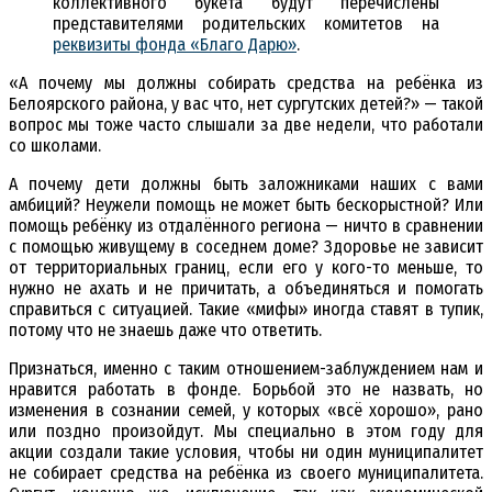
коллективного букета будут перечислены
представителями родительских комитетов на
реквизиты фонда «Благо Дарю»
.
«А почему мы должны собирать средства на ребёнка из
Белоярского района, у вас что, нет сургутских детей?» — такой
вопрос мы тоже часто слышали за две недели, что работали
со школами.
А почему дети должны быть заложниками наших с вами
амбиций? Неужели помощь не может быть бескорыстной? Или
помощь ребёнку из отдалённого региона — ничто в сравнении
с помощью живущему в соседнем доме? Здоровье не зависит
от территориальных границ, если его у кого-то меньше, то
нужно не ахать и не причитать, а объединяться и помогать
справиться с ситуацией. Такие «мифы» иногда ставят в тупик,
потому что не знаешь даже что ответить.
Признаться, именно с таким отношением-заблуждением нам и
нравится работать в фонде. Борьбой это не назвать, но
изменения в сознании семей, у которых «всё хорошо», рано
или поздно произойдут. Мы специально в этом году для
акции создали такие условия, чтобы ни один муниципалитет
не собирает средства на ребёнка из своего муниципалитета.