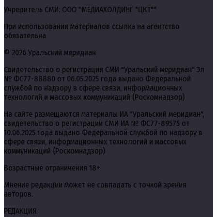
Учредитель СМИ: ООО "МЕДИАХОЛДИНГ "ЦКТ""
При использовании материалов ссылка на агентство
обязательна
© 2026 Уральский меридиан
Свидетельство о регистрации СМИ "Уральский меридиан" Эл
№ ФС77-88880 от 06.05.2025 года выдано Федеральной
службой по надзору в сфере связи, информационных
технологий и массовых коммуникаций (Роскомнадзор)
На сайте размещаются материалы ИА "Уральский меридиан",
свидетельство о регистрации СМИ ИА № ФС77-89575 от
10.06.2025 года выдано Федеральной службой по надзору в
сфере связи, информационных технологий и массовых
коммуникаций (Роскомнадзор)
Возрастные ограничения 18+
Мнение редакции может не совпадать с точкой зрения
авторов.
РЕДАКЦИЯ