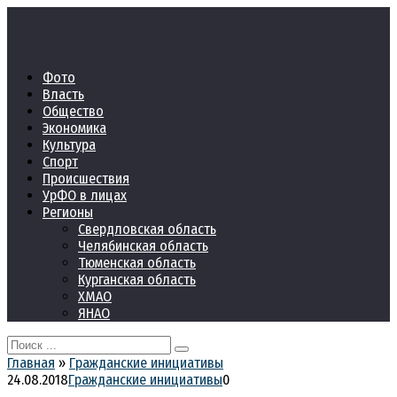
Перейти
к
контенту
Фото
Власть
Общество
Экономика
Культура
Спорт
Происшествия
УрФО в лицах
Регионы
Свердловская область
Челябинская область
Тюменская область
Курганская область
ХМАО
ЯНАО
Search
for:
Главная
»
Гражданские инициативы
24.08.2018
Гражданские инициативы
0