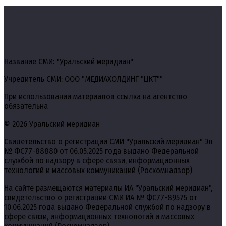
Название СМИ: "Уральский меридиан"
Учредитель СМИ: ООО "МЕДИАХОЛДИНГ "ЦКТ""
При использовании материалов ссылка на агентство
обязательна
© 2026 Уральский меридиан
Свидетельство о регистрации СМИ "Уральский меридиан" Эл
№ ФС77-88880 от 06.05.2025 года выдано Федеральной
службой по надзору в сфере связи, информационных
технологий и массовых коммуникаций (Роскомнадзор)
На сайте размещаются материалы ИА "Уральский меридиан",
свидетельство о регистрации СМИ ИА № ФС77-89575 от
10.06.2025 года выдано Федеральной службой по надзору в
сфере связи, информационных технологий и массовых