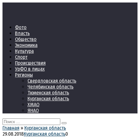
Перейти
к
контенту
Фото
Власть
Общество
Экономика
Культура
Спорт
Происшествия
УрФО в лицах
Регионы
Свердловская область
Челябинская область
Тюменская область
Курганская область
ХМАО
ЯНАО
Search
for:
Главная
»
Курганская область
29.08.2018
Курганская область
0