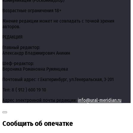
коммуникаций (Роскомнадзор)
Возрастные ограничения 18+
Мнение редакции может не совпадать с точкой зрения
авторов.
РЕДАКЦИЯ
Главный редактор:
Александр Владимирович Аникин
Шеф-редактор:
Вероника Романовна Румянцева
Почтовый адрес: г.Екатеринбург, ул.Генеральская, 3-201
Тел: 8 ( 912 ) 600 19 10
Адрес электронной почты редакции:
info@ural-meridian.ru
Сообщить об опечатке