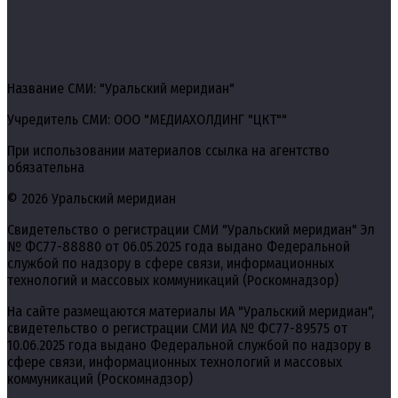
Название СМИ: "Уральский меридиан"
Учредитель СМИ: ООО "МЕДИАХОЛДИНГ "ЦКТ""
При использовании материалов ссылка на агентство
обязательна
© 2026 Уральский меридиан
Свидетельство о регистрации СМИ "Уральский меридиан" Эл
№ ФС77-88880 от 06.05.2025 года выдано Федеральной
службой по надзору в сфере связи, информационных
технологий и массовых коммуникаций (Роскомнадзор)
На сайте размещаются материалы ИА "Уральский меридиан",
свидетельство о регистрации СМИ ИА № ФС77-89575 от
10.06.2025 года выдано Федеральной службой по надзору в
сфере связи, информационных технологий и массовых
коммуникаций (Роскомнадзор)