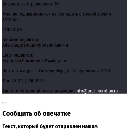
Возрастные ограничения 18+
Мнение редакции может не совпадать с точкой зрения
авторов.
РЕДАКЦИЯ
Главный редактор:
Александр Владимирович Аникин
Шеф-редактор:
Вероника Романовна Румянцева
Почтовый адрес: г.Екатеринбург, ул.Генеральская, 3-201
Тел: 8 ( 912 ) 600 19 10
Адрес электронной почты редакции:
info@ural-meridian.ru
Сообщить об опечатке
Текст, который будет отправлен нашим