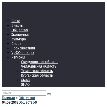
Перейти
к
контенту
Фото
Власть
Общество
Экономика
Культура
Спорт
Происшествия
УрФО в лицах
Регионы
Свердловская область
Челябинская область
Тюменская область
Курганская область
ХМАО
ЯНАО
Search
for:
Главная
»
Общество
04.09.2018
Общество
0