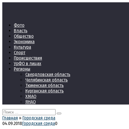
Перейти
к
контенту
Фото
Власть
Общество
Экономика
Культура
Спорт
Происшествия
УрФО в лицах
Регионы
Свердловская область
Челябинская область
Тюменская область
Курганская область
ХМАО
ЯНАО
Search
for:
Главная
»
Городская среда
04.09.2018
Городская среда
0