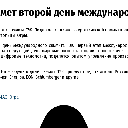
мет второй день междунаро
дного саммита ТЭК. Лидеров топливно-энергетической промышлен
столицы Югры.
день международного саммита ТЭК. Первый этап международн
м на следующий день мировые эксперты топливно-энергетичес
а цифровые технологии, поделятся опытом управления произво
. На международный саммит ТЭК приедут представители: Росси
и, Enerjisa, EON, Schlumberger и другие.
МАО
Югра