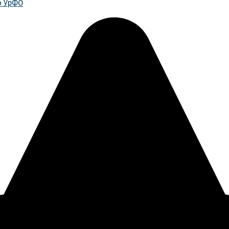
о УрФО