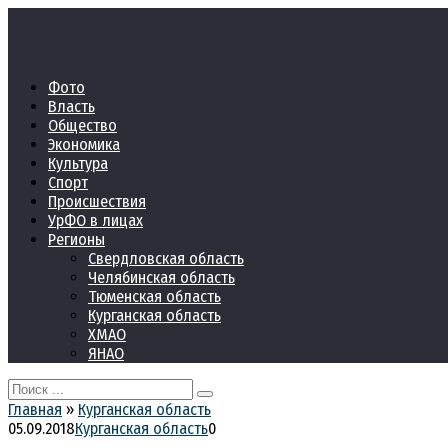
Перейти
к
контенту
Фото
Власть
Общество
Экономика
Культура
Спорт
Происшествия
УрФО в лицах
Регионы
Свердловская область
Челябинская область
Тюменская область
Курганская область
ХМАО
ЯНАО
Search
for:
Главная
»
Курганская область
05.09.2018
Курганская область
0