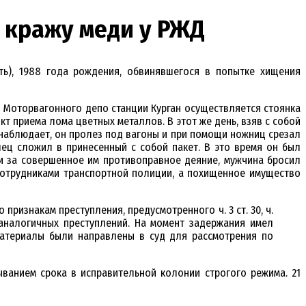
а кражу меди у РЖД
ь), 1988 года рождения, обвинявшегося в попытке хищения
С Моторвагонного депо станции Курган осуществляется стоянка
 приема лома цветных металлов. В этот же день, взяв с собой
 наблюдает, он пролез под вагоны и при помощи ножниц срезал
ец сложил в принесенный с собой пакет. В это время он был
ти за совершенное им противоправное деяние, мужчина бросил
 сотрудниками транспортной полиции, а похищенное имущество
ризнакам преступления, предусмотренного ч. 3 ст. 30, ч.
 аналогичных преступлений. На момент задержания имел
материалы были направлены в суд для рассмотрения по
ванием срока в исправительной колонии строгого режима. 21