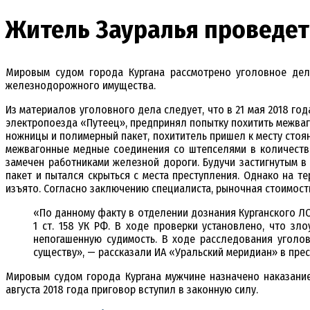
Житель Зауралья проведет 
Мировым судом города Кургана рассмотрено уголовное дело
железнодорожного имущества.
Из материалов уголовного дела следует, что в 21 мая 2018 г
электропоезда «Путеец», предпринял попытку похитить межваг
ножницы и полимерный пакет, похититель пришел к месту стоя
межвагонные медные соединения со штепселями в количестве
замечен работниками железной дороги. Будучи застигнутым в
пакет и пытался скрыться с места преступления. Однако на 
изъято. Согласно заключению специалиста, рыночная стоимос
«По данному факту в отделении дознания Курганского ЛО 
1 ст. 158 УК РФ. В ходе проверки установлено, что з
непогашенную судимость. В ходе расследования уголо
существу», — рассказали ИА «Уральский меридиан» в пре
Мировым судом города Кургана мужчине назначено наказание
августа 2018 года приговор вступил в законную силу.