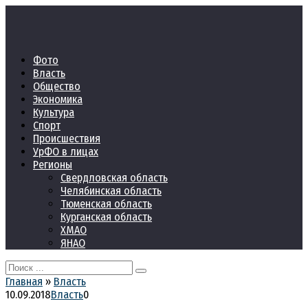
Перейти
к
контенту
Фото
Власть
Общество
Экономика
Культура
Спорт
Происшествия
УрФО в лицах
Регионы
Свердловская область
Челябинская область
Тюменская область
Курганская область
ХМАО
ЯНАО
Search
for:
Главная
»
Власть
10.09.2018
Власть
0