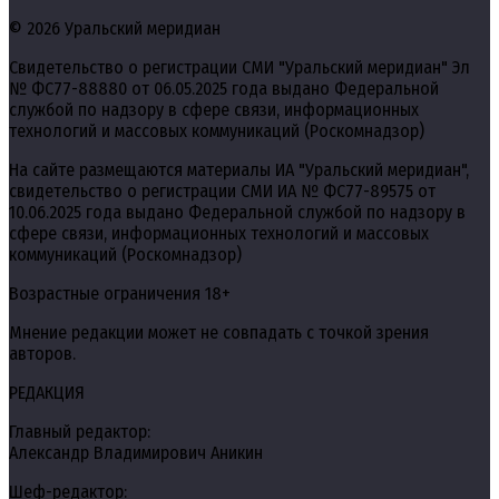
© 2026 Уральский меридиан
Свидетельство о регистрации СМИ "Уральский меридиан" Эл
№ ФС77-88880 от 06.05.2025 года выдано Федеральной
службой по надзору в сфере связи, информационных
технологий и массовых коммуникаций (Роскомнадзор)
На сайте размещаются материалы ИА "Уральский меридиан",
свидетельство о регистрации СМИ ИА № ФС77-89575 от
10.06.2025 года выдано Федеральной службой по надзору в
сфере связи, информационных технологий и массовых
коммуникаций (Роскомнадзор)
Возрастные ограничения 18+
Мнение редакции может не совпадать с точкой зрения
авторов.
РЕДАКЦИЯ
Главный редактор:
Александр Владимирович Аникин
Шеф-редактор: