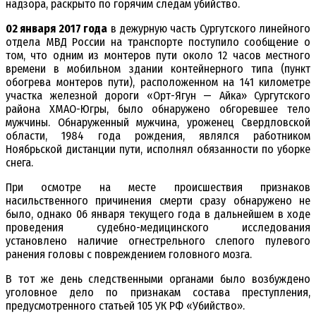
надзора, раскрыто по горячим следам убийство.
02 января 2017 года
в дежурную часть Сургутского линейного
отдела МВД России на транспорте поступило сообщение о
том, что одним из монтеров пути около 12 часов местного
времени в мобильном здании контейнерного типа (пункт
обогрева монтеров пути), расположенном на 141 километре
участка железной дороги «Орт-Ягун — Айка» Сургутского
района ХМАО-Югры, было обнаружено обгоревшее тело
мужчины. Обнаруженный мужчина, уроженец Свердловской
области, 1984 года рождения, являлся работником
Ноябрьской дистанции пути, исполнял обязанности по уборке
снега.
При осмотре на месте происшествия признаков
насильственного причинения смерти сразу обнаружено не
было, однако 06 января текущего года в дальнейшем в ходе
проведения судебно-медицинского исследования
установлено наличие огнестрельного слепого пулевого
ранения головы с повреждением головного мозга.
В тот же день следственными органами было возбуждено
уголовное дело по признакам состава преступления,
предусмотренного статьей 105 УК РФ «Убийство».