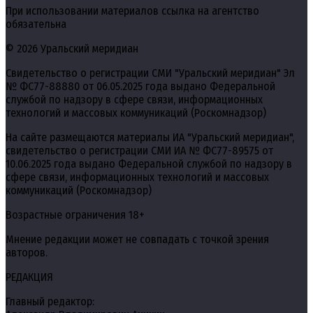
При использовании материалов ссылка на агентство
обязательна
© 2026 Уральский меридиан
Свидетельство о регистрации СМИ "Уральский меридиан" Эл
№ ФС77-88880 от 06.05.2025 года выдано Федеральной
службой по надзору в сфере связи, информационных
технологий и массовых коммуникаций (Роскомнадзор)
На сайте размещаются материалы ИА "Уральский меридиан",
свидетельство о регистрации СМИ ИА № ФС77-89575 от
10.06.2025 года выдано Федеральной службой по надзору в
сфере связи, информационных технологий и массовых
коммуникаций (Роскомнадзор)
Возрастные ограничения 18+
Мнение редакции может не совпадать с точкой зрения
авторов.
РЕДАКЦИЯ
Главный редактор: