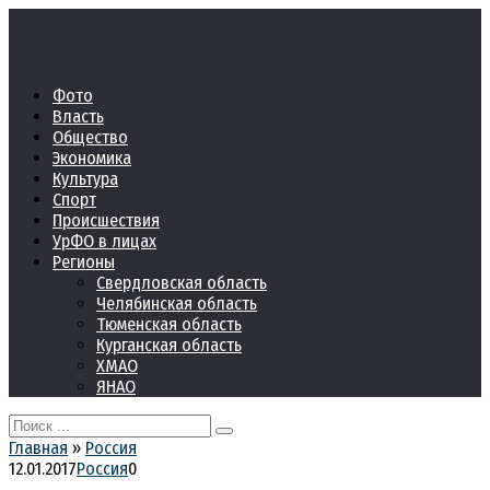
Перейти
к
контенту
Фото
Власть
Общество
Экономика
Культура
Спорт
Происшествия
УрФО в лицах
Регионы
Свердловская область
Челябинская область
Тюменская область
Курганская область
ХМАО
ЯНАО
Search
for:
Главная
»
Россия
12.01.2017
Россия
0