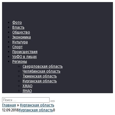
Перейти
к
контенту
Фото
Власть
Общество
Экономика
Культура
Спорт
Происшествия
УрФО в лицах
Регионы
Свердловская область
Челябинская область
Тюменская область
Курганская область
ХМАО
ЯНАО
Search
for:
Главная
»
Курганская область
12.09.2018
Курганская область
0