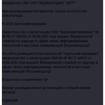
Учредитель СМИ: ООО "МЕДИАХОЛДИНГ "ЦКТ""
При использовании материалов ссылка на агентство
обязательна
© 2026 Уральский меридиан
Свидетельство о регистрации СМИ "Уральский меридиан" Эл
№ ФС77-88880 от 06.05.2025 года выдано Федеральной
службой по надзору в сфере связи, информационных
технологий и массовых коммуникаций (Роскомнадзор)
На сайте размещаются материалы ИА "Уральский меридиан",
свидетельство о регистрации СМИ ИА № ФС77-89575 от
10.06.2025 года выдано Федеральной службой по надзору в
сфере связи, информационных технологий и массовых
коммуникаций (Роскомнадзор)
Возрастные ограничения 18+
Мнение редакции может не совпадать с точкой зрения
авторов.
РЕДАКЦИЯ