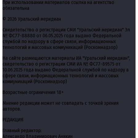
При использовании материалов ссылка на агентство
обязательна
© 2026 Уральский меридиан
Свидетельство о регистрации СМИ "Уральский меридиан" Эл
№ ФС77-88880 от 06.05.2025 года выдано Федеральной
службой по надзору в сфере связи, информационных
технологий и массовых коммуникаций (Роскомнадзор)
На сайте размещаются материалы ИА "Уральский меридиан",
свидетельство о регистрации СМИ ИА № ФС77-89575 от
10.06.2025 года выдано Федеральной службой по надзору в
сфере связи, информационных технологий и массовых
коммуникаций (Роскомнадзор)
Возрастные ограничения 18+
Мнение редакции может не совпадать с точкой зрения
авторов.
РЕДАКЦИЯ
Главный редактор:
Александр Владимирович Аникин