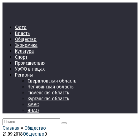
Перейти
к
контенту
Фото
Власть
Общество
Экономика
Культура
Спорт
Происшествия
УрФО в лицах
Регионы
Свердловская область
Челябинская область
Тюменская область
Курганская область
ХМАО
ЯНАО
Search
for:
Главная
»
Общество
21.09.2018
Общество
0