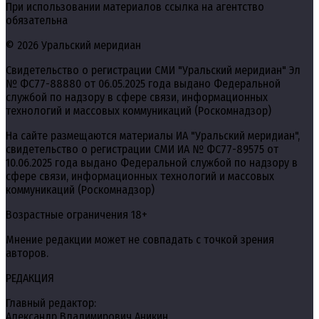
При использовании материалов ссылка на агентство
обязательна
© 2026 Уральский меридиан
Свидетельство о регистрации СМИ "Уральский меридиан" Эл
№ ФС77-88880 от 06.05.2025 года выдано Федеральной
службой по надзору в сфере связи, информационных
технологий и массовых коммуникаций (Роскомнадзор)
На сайте размещаются материалы ИА "Уральский меридиан",
свидетельство о регистрации СМИ ИА № ФС77-89575 от
10.06.2025 года выдано Федеральной службой по надзору в
сфере связи, информационных технологий и массовых
коммуникаций (Роскомнадзор)
Возрастные ограничения 18+
Мнение редакции может не совпадать с точкой зрения
авторов.
РЕДАКЦИЯ
Главный редактор:
Александр Владимирович Аникин