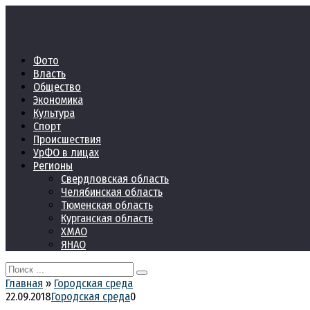
Перейти
к
контенту
Фото
Власть
Общество
Экономика
Культура
Спорт
Происшествия
УрФО в лицах
Регионы
Свердловская область
Челябинская область
Тюменская область
Курганская область
ХМАО
ЯНАО
Search
for:
Главная
»
Городская среда
22.09.2018
Городская среда
0