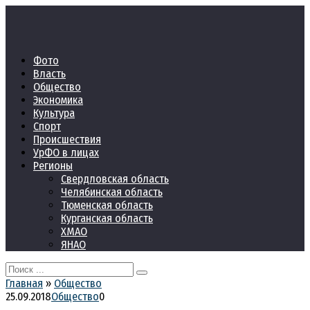
Перейти
к
контенту
Фото
Власть
Общество
Экономика
Культура
Спорт
Происшествия
УрФО в лицах
Регионы
Свердловская область
Челябинская область
Тюменская область
Курганская область
ХМАО
ЯНАО
Search
for:
Главная
»
Общество
25.09.2018
Общество
0