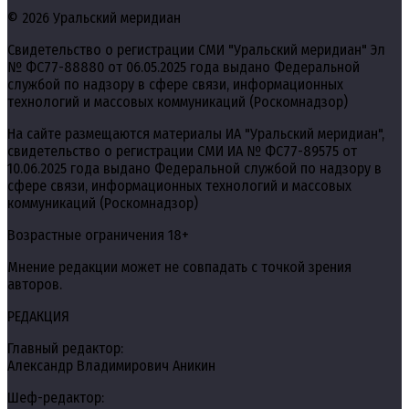
© 2026 Уральский меридиан
Свидетельство о регистрации СМИ "Уральский меридиан" Эл
№ ФС77-88880 от 06.05.2025 года выдано Федеральной
службой по надзору в сфере связи, информационных
технологий и массовых коммуникаций (Роскомнадзор)
На сайте размещаются материалы ИА "Уральский меридиан",
свидетельство о регистрации СМИ ИА № ФС77-89575 от
10.06.2025 года выдано Федеральной службой по надзору в
сфере связи, информационных технологий и массовых
коммуникаций (Роскомнадзор)
Возрастные ограничения 18+
Мнение редакции может не совпадать с точкой зрения
авторов.
РЕДАКЦИЯ
Главный редактор:
Александр Владимирович Аникин
Шеф-редактор: