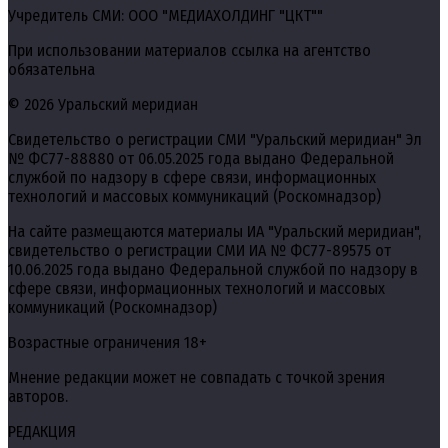
Учредитель СМИ: ООО "МЕДИАХОЛДИНГ "ЦКТ""
При использовании материалов ссылка на агентство
обязательна
© 2026 Уральский меридиан
Свидетельство о регистрации СМИ "Уральский меридиан" Эл
№ ФС77-88880 от 06.05.2025 года выдано Федеральной
службой по надзору в сфере связи, информационных
технологий и массовых коммуникаций (Роскомнадзор)
На сайте размещаются материалы ИА "Уральский меридиан",
свидетельство о регистрации СМИ ИА № ФС77-89575 от
10.06.2025 года выдано Федеральной службой по надзору в
сфере связи, информационных технологий и массовых
коммуникаций (Роскомнадзор)
Возрастные ограничения 18+
Мнение редакции может не совпадать с точкой зрения
авторов.
РЕДАКЦИЯ