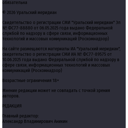
обязательна
© 2026 Уральский меридиан
Свидетельство о регистрации СМИ "Уральский меридиан" Эл
№ ФС77-88880 от 06.05.2025 года выдано Федеральной
службой по надзору в сфере связи, информационных
технологий и массовых коммуникаций (Роскомнадзор)
На сайте размещаются материалы ИА "Уральский меридиан",
свидетельство о регистрации СМИ ИА № ФС77-89575 от
10.06.2025 года выдано Федеральной службой по надзору в
сфере связи, информационных технологий и массовых
коммуникаций (Роскомнадзор)
Возрастные ограничения 18+
Мнение редакции может не совпадать с точкой зрения
авторов.
РЕДАКЦИЯ
Главный редактор:
Александр Владимирович Аникин