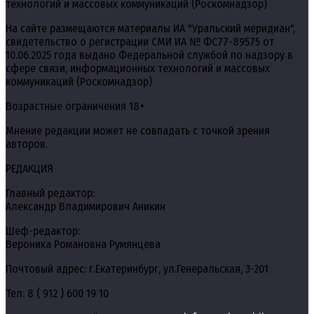
технологий и массовых коммуникаций (Роскомнадзор)
На сайте размещаются материалы ИА "Уральский меридиан",
свидетельство о регистрации СМИ ИА № ФС77-89575 от
10.06.2025 года выдано Федеральной службой по надзору в
сфере связи, информационных технологий и массовых
коммуникаций (Роскомнадзор)
Возрастные ограничения 18+
Мнение редакции может не совпадать с точкой зрения
авторов.
РЕДАКЦИЯ
Главный редактор:
Александр Владимирович Аникин
Шеф-редактор:
Вероника Романовна Румянцева
Почтовый адрес: г.Екатеринбург, ул.Генеральская, 3-201
Тел: 8 ( 912 ) 600 19 10