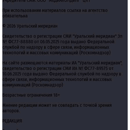
Учредитель СМИ: ООО "МЕДИАХОЛДИНГ "ЦКТ""
При использовании материалов ссылка на агентство
обязательна
© 2026 Уральский меридиан
Свидетельство о регистрации СМИ "Уральский меридиан" Эл
№ ФС77-88880 от 06.05.2025 года выдано Федеральной
службой по надзору в сфере связи, информационных
технологий и массовых коммуникаций (Роскомнадзор)
На сайте размещаются материалы ИА "Уральский меридиан",
свидетельство о регистрации СМИ ИА № ФС77-89575 от
10.06.2025 года выдано Федеральной службой по надзору в
сфере связи, информационных технологий и массовых
коммуникаций (Роскомнадзор)
Возрастные ограничения 18+
Мнение редакции может не совпадать с точкой зрения
авторов.
РЕДАКЦИЯ