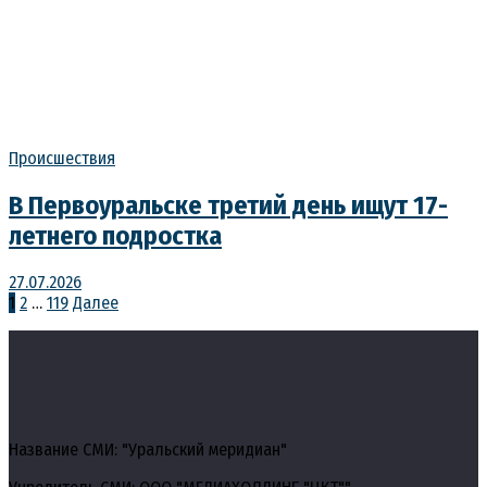
Происшествия
В Первоуральске третий день ищут 17-
летнего подростка
27.07.2026
Пагинация
1
2
…
119
Далее
записей
Название СМИ: "Уральский меридиан"