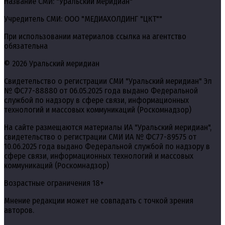
Название СМИ: "Уральский меридиан"
Учредитель СМИ: ООО "МЕДИАХОЛДИНГ "ЦКТ""
При использовании материалов ссылка на агентство
обязательна
© 2026 Уральский меридиан
Свидетельство о регистрации СМИ "Уральский меридиан" Эл
№ ФС77-88880 от 06.05.2025 года выдано Федеральной
службой по надзору в сфере связи, информационных
технологий и массовых коммуникаций (Роскомнадзор)
На сайте размещаются материалы ИА "Уральский меридиан",
свидетельство о регистрации СМИ ИА № ФС77-89575 от
10.06.2025 года выдано Федеральной службой по надзору в
сфере связи, информационных технологий и массовых
коммуникаций (Роскомнадзор)
Возрастные ограничения 18+
Мнение редакции может не совпадать с точкой зрения
авторов.