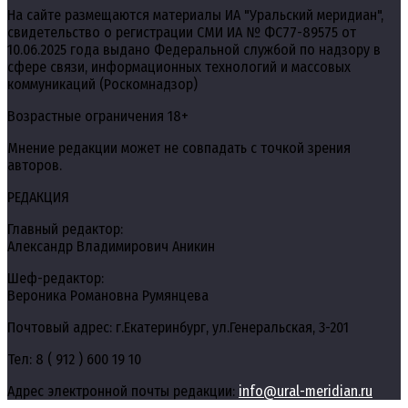
На сайте размещаются материалы ИА "Уральский меридиан",
свидетельство о регистрации СМИ ИА № ФС77-89575 от
10.06.2025 года выдано Федеральной службой по надзору в
сфере связи, информационных технологий и массовых
коммуникаций (Роскомнадзор)
Возрастные ограничения 18+
Мнение редакции может не совпадать с точкой зрения
авторов.
РЕДАКЦИЯ
Главный редактор:
Александр Владимирович Аникин
Шеф-редактор:
Вероника Романовна Румянцева
Почтовый адрес: г.Екатеринбург, ул.Генеральская, 3-201
Тел: 8 ( 912 ) 600 19 10
Адрес электронной почты редакции:
info@ural-meridian.ru