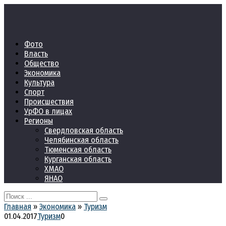
Перейти
к
контенту
Фото
Власть
Общество
Экономика
Культура
Спорт
Происшествия
УрФО в лицах
Регионы
Свердловская область
Челябинская область
Тюменская область
Курганская область
ХМАО
ЯНАО
Search
for:
Главная
»
Экономика
»
Туризм
01.04.2017
Туризм
0