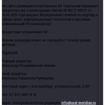
На сайте размещаются материалы ИА "Уральский меридиан",
свидетельство о регистрации СМИ ИА № ФС77-89575 от
10.06.2025 года выдано Федеральной службой по надзору в
сфере связи, информационных технологий и массовых
коммуникаций (Роскомнадзор)
Возрастные ограничения 18+
Мнение редакции может не совпадать с точкой зрения
авторов.
РЕДАКЦИЯ
Главный редактор:
Александр Владимирович Аникин
Шеф-редактор:
Вероника Романовна Румянцева
Почтовый адрес: г.Екатеринбург, ул.Генеральская, 3-201
Тел: 8 ( 912 ) 600 19 10
Адрес электронной почты редакции:
info@ural-meridian.ru