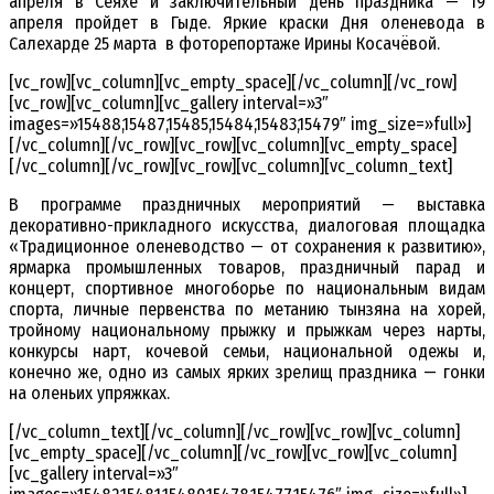
апреля в Сеяхе и заключительный день праздника — 19
апреля пройдет в Гыде. Яркие краски Дня оленевода в
Салехарде 25 марта в фоторепортаже Ирины Косачёвой.
[vc_row][vc_column][vc_empty_space][/vc_column][/vc_row]
[vc_row][vc_column][vc_gallery interval=»3″
images=»15488,15487,15485,15484,15483,15479″ img_size=»full»]
[/vc_column][/vc_row][vc_row][vc_column][vc_empty_space]
[/vc_column][/vc_row][vc_row][vc_column][vc_column_text]
В программе праздничных мероприятий — выставка
декоративно-прикладного искусства, диалоговая площадка
«Традиционное оленеводство — от сохранения к развитию»,
ярмарка промышленных товаров, праздничный парад и
концерт, спортивное многоборье по национальным видам
спорта, личные первенства по метанию тынзяна на хорей,
тройному национальному прыжку и прыжкам через нарты,
конкурсы нарт, кочевой семьи, национальной одежы и,
конечно же, одно из самых ярких зрелищ праздника — гонки
на оленьих упряжках.
[/vc_column_text][/vc_column][/vc_row][vc_row][vc_column]
[vc_empty_space][/vc_column][/vc_row][vc_row][vc_column]
[vc_gallery interval=»3″