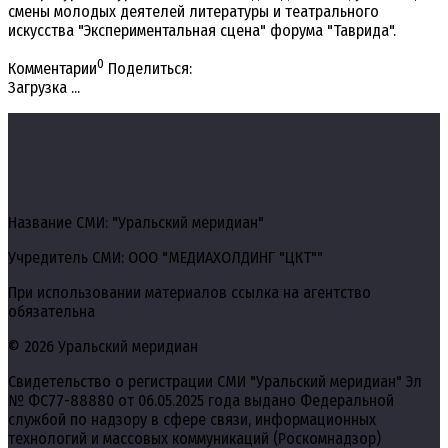
смены молодых деятелей литературы и театрального
искусства "Экспериментальная сцена" форума "Таврида".
0
Комментарии
Поделиться:
Загрузка ...
Название СМИ: "Уральский меридиан"
Учредитель СМИ: ООО "МЕДИАХОЛДИНГ "ЦКТ""
При использовании материалов ссылка на агентство
обязательна
© 2026 Уральский меридиан
Свидетельство о регистрации СМИ "Уральский меридиан" Эл
№ ФС77-88880 от 06.05.2025 года выдано Федеральной
службой по надзору в сфере связи, информационных
технологий и массовых коммуникаций (Роскомнадзор)