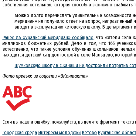
собственная котельная, которая способна экономно снабжать 
Можно долго перечислять удивительные возможности нов
меридиан» не получило ответ на вопрос, направленный ч
вводят в эксплуатацию кетовскую школу. В департамент 
Ранее ИА «Уральский меридиан» сообщало
, что жители села 
миллионов бюджетных рублей. Дело в том, что 165 учеников 
естественно, что такие условия обучения школьников нельз
находится детский сад долгострой в селе Мальцево, который в
Шумковскую школу в с.Канаши не достроили потратив со
Фото превью: из соцсети «ВКонтакте»
Если вы нашли ошибку, пожалуйста, выделите фрагмент текста
Городская среда
Интересы молодежи
Кетово
Курганская облас