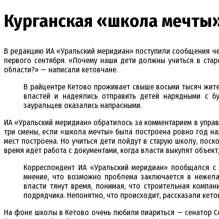
Курганская «школа мечты» 
В редакцию ИА «Уральский меридиан» поступили сообщения че
первого сентября. «Почему наши дети должны учиться в стар
области?» — написали кетовчане.
В райцентре Кетово проживает свыше восьми тысяч жите
властей и надеялись отправить детей нарядными с б
зауральцев оказались напрасными.
ИА «Уральский меридиан» обратилось за комментарием в упра
три смены, если «школа мечты» была построена ровно год на
мест построена. Но учиться дети пойдут в старую школу, по
время идёт работа с документами, когда власти выкупят объек
Корреспондент ИА «Уральский меридиан» пообщался с 
мнение, что возможно проблема заключается в нежела
власти тянут время, понимая, что строительная компа
подрядчика. Непонятно, что происходит, рассказали кето
На фоне школы в Кетово очень любили пиариться — сенатор Се