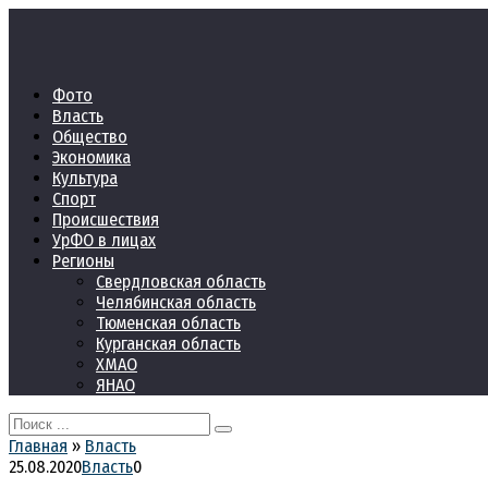
Перейти
к
контенту
Фото
Власть
Общество
Экономика
Культура
Спорт
Происшествия
УрФО в лицах
Регионы
Свердловская область
Челябинская область
Тюменская область
Курганская область
ХМАО
ЯНАО
Search
for:
Главная
»
Власть
25.08.2020
Власть
0