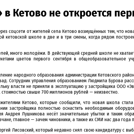
в Кетово не откроется пер
рез соцсети от жителей села Кетово возмущённых тем, что нова
ой кетовской школе в две и в три смены, когда рядом построе
лей, много молодёжи. В действующей средней школе не хватае
укетами цветов первого сентября в общеобразовательное уч
вление народного образования администрации Кетовского района
зад. Сотрудник управления образованием Людмила Бурова расск
скольку власти не приняли в эксплуатацию у застройщика ООО «
т, стоимостью свыше 700 миллионов рублей — неизвестно.
жителями Кетово, которые сообщили, что новая школа стала
нии застройщика полностью оснастить необходимым оборудов
ния Андрея Лушникова несёт значительные убытки и таким обр
вчане, главное — зачем чиновники, а также их СМИ нас два года
ргей Лисовский, который недавно снял свою кандидатуру с выбо