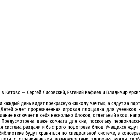
ы в Кетово — Сергей Лисовский, Евгений Кафеев и Владимир Архи
и каждый день видят прекрасную «школу мечты», а сядут за пар
 Детей ждёт прорезиненная игровая площадка для учеников н
Здание включает в себя несколько блоков, отдельный вход, нап
. Предусмотрена даже комната для сна, поскольку первокласс
ая система раздачи и быстрого подогрева блюд. Учащихся ждут
библиотеке будут храниться по специальной системе, в консерв
 дети с ограниченными возможностями здоровья могли своб