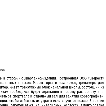
пов
ты в старом и обшарпанном здании. Построенная ООО «Эверест»
ачальных классов. Рядом горки и комплексы, тренажёры для
ример, имеет трехэтажный блок начальной школы, состоящий из
никам необходима будет адаптация к новому распорядку дня.
 четыре спортзала и отдельный зал для занятий хореографией.
ации, чтобы избежать их утраты если случится пожар. В здании
одно перемещаться на инвалидных колясках. Смонтирована