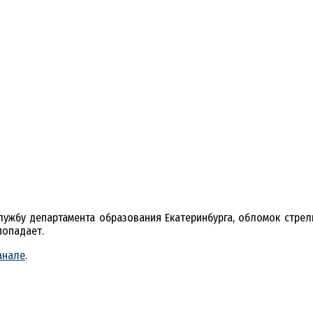
лужбу департамента образования Екатеринбурга, обломок стрел
попадает.
анале
.