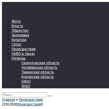
Перейти
к
контенту
Фото
Власть
Общество
Экономика
Культура
Спорт
Происшествия
УрФО в лицах
Регионы
Свердловская область
Челябинская область
Тюменская область
Курганская область
ХМАО
ЯНАО
Search
for:
Главная
»
Происшествия
22.10.2020
Происшествия
0