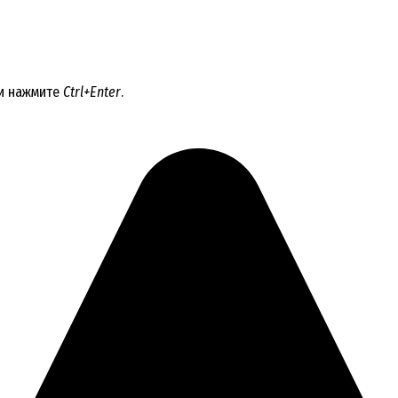
 и нажмите
Ctrl+Enter
.