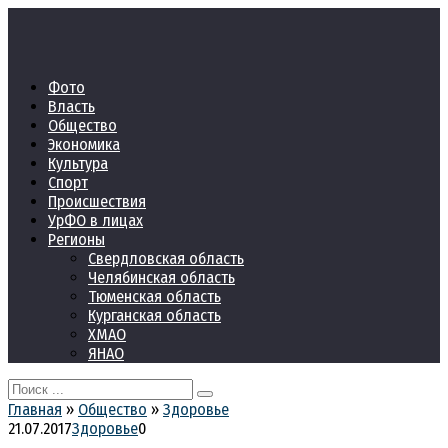
Перейти
к
контенту
Фото
Власть
Общество
Экономика
Культура
Спорт
Происшествия
УрФО в лицах
Регионы
Свердловская область
Челябинская область
Тюменская область
Курганская область
ХМАО
ЯНАО
Search
for:
Главная
»
Общество
»
Здоровье
21.07.2017
Здоровье
0