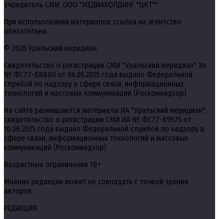
Учредитель СМИ: ООО "МЕДИАХОЛДИНГ "ЦКТ""
При использовании материалов ссылка на агентство
обязательна
© 2026 Уральский меридиан
Свидетельство о регистрации СМИ "Уральский меридиан" Эл
№ ФС77-88880 от 06.05.2025 года выдано Федеральной
службой по надзору в сфере связи, информационных
технологий и массовых коммуникаций (Роскомнадзор)
На сайте размещаются материалы ИА "Уральский меридиан",
свидетельство о регистрации СМИ ИА № ФС77-89575 от
10.06.2025 года выдано Федеральной службой по надзору в
сфере связи, информационных технологий и массовых
коммуникаций (Роскомнадзор)
Возрастные ограничения 18+
Мнение редакции может не совпадать с точкой зрения
авторов.
РЕДАКЦИЯ