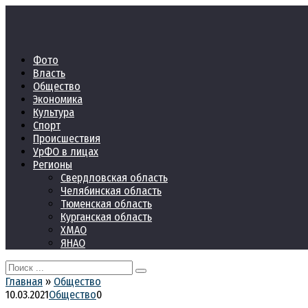
Перейти
к
контенту
Фото
Власть
Общество
Экономика
Культура
Спорт
Происшествия
УрФО в лицах
Регионы
Свердловская область
Челябинская область
Тюменская область
Курганская область
ХМАО
ЯНАО
Search
for:
Главная
»
Общество
10.03.2021
Общество
0