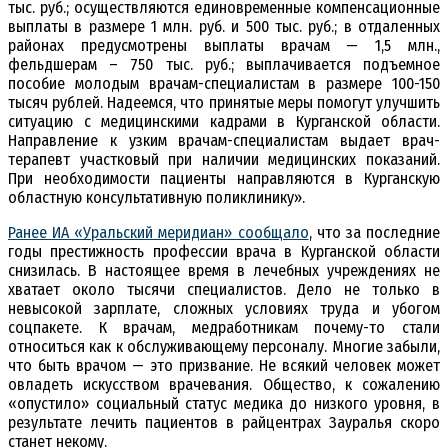
тыс. руб.; осуществляются единовременные компенсационные
выплаты в размере 1 млн. руб. и 500 тыс. руб.; в отдаленных
районах предусмотрены выплаты врачам — 1,5 млн.,
фельдшерам – 750 тыс. руб.; выплачивается подъемное
пособие молодым врачам-специалистам в размере 100-150
тысяч рублей. Надеемся, что принятые меры помогут улучшить
ситуацию с медицинскими кадрами в Курганской области.
Направление к узким врачам-специалистам выдает врач-
терапевт участковый при наличии медицинских показаний.
При необходимости пациенты направляются в Курганскую
областную консультативную поликлинику».
Ранее ИА «Уральский меридиан» сообщало
, что за последние
годы престижность профессии врача в Курганской области
снизилась. В настоящее время в лечебных учреждениях не
хватает около тысячи специалистов. Дело не только в
невысокой зарплате, сложных условиях труда и убогом
соцпакете. К врачам, медработникам почему-то стали
относиться как к обслуживающему персоналу. Многие забыли,
что быть врачом — это призвание. Не всякий человек может
овладеть искусством врачевания. Общество, к сожалению
«опустило» социальный статус медика до низкого уровня, в
результате лечить пациентов в райцентрах Зауралья скоро
станет некому.