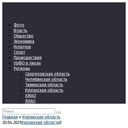
Перейти
к
контенту
Фото
Власть
Общество
Экономика
Культура
Спорт
Происшествия
УрФО в лицах
Регионы
Свердловская область
Челябинская область
Тюменская область
Курганская область
ХМАО
ЯНАО
Search
for:
Главная
»
Курганская область
20.04.2021
Курганская область
0