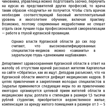
чиновника, управленца можно подготовить заочно, переучить
на курсах из представителей других профессий, то врача
таким образом «подучить» не получится. Чтобы стать врачом
необходим соответствующий базовый интеллектуальный
уровень и многолетнее обучение, включая практику.
Возможно, поэтому современные медработники не спешат
отдать свои лучшие годы профессиональной самореализации
— работе в глухой курганской провинции.
Однако власти Курганской области до сих пор
считают, что высококвалифицированных
специалистов-медиков можно «заманить» в
зауральскую глушь «денежными надбавками».
Департамент здравоохранения Курганской области в ответ на
жалобу об отсутствии врачей рассказал жителям Каргаполья
на сайте «Обратись», как их ищут. Депздрав разъяснил, что «в
Курганской области имеется дефицит медицинских кадров. В
целях привлечения и закрепления молодых специалистов в
Зауралье применяются следующие меры по их привлечению:
ежегодно организуется целевой прием жителей области в
медицинские вузы; доплата к стипендии в размере 1,5 тысячи
рублей студентам; приобретается ведомственное жилье;
компенсация за аренду жилого помещения в размере от 3 — 5