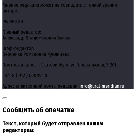
Мнение редакции может не совпадать с точкой зрения
авторов.
РЕДАКЦИЯ
Главный редактор:
Александр Владимирович Аникин
Шеф-редактор:
Вероника Романовна Румянцева
Почтовый адрес: г.Екатеринбург, ул.Генеральская, 3-201
Тел: 8 ( 912 ) 600 19 10
Адрес электронной почты редакции:
info@ural-meridian.ru
Сообщить об опечатке
Текст, который будет отправлен нашим
редакторам: