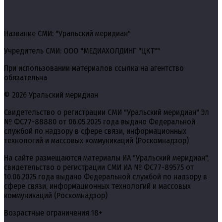
Название СМИ: "Уральский меридиан"
Учредитель СМИ: ООО "МЕДИАХОЛДИНГ "ЦКТ""
При использовании материалов ссылка на агентство
обязательна
© 2026 Уральский меридиан
Свидетельство о регистрации СМИ "Уральский меридиан" Эл
№ ФС77-88880 от 06.05.2025 года выдано Федеральной
службой по надзору в сфере связи, информационных
технологий и массовых коммуникаций (Роскомнадзор)
На сайте размещаются материалы ИА "Уральский меридиан",
свидетельство о регистрации СМИ ИА № ФС77-89575 от
10.06.2025 года выдано Федеральной службой по надзору в
сфере связи, информационных технологий и массовых
коммуникаций (Роскомнадзор)
Возрастные ограничения 18+