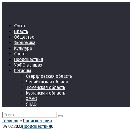
Перейти
к
контенту
Фото
Власть
Общество
Экономика
Культура
Спорт
Происшествия
УрФО в лицах
Регионы
Свердловская область
Челябинская область
Тюменская область
Курганская область
ХМАО
ЯНАО
Search
for:
Главная
»
Происшествия
04.02.2022
Происшествия
0