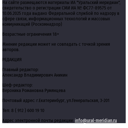
На сайте размещаются материалы ИА "Уральский меридиан",
свидетельство о регистрации СМИ ИА № ФС77-89575 от
10.06.2025 года выдано Федеральной службой по надзору в
сфере связи, информационных технологий и массовых
коммуникаций (Роскомнадзор)
Возрастные ограничения 18+
Мнение редакции может не совпадать с точкой зрения
авторов.
РЕДАКЦИЯ
Главный редактор:
Александр Владимирович Аникин
Шеф-редактор:
Вероника Романовна Румянцева
Почтовый адрес: г.Екатеринбург, ул.Генеральская, 3-201
Тел: 8 ( 912 ) 600 19 10
Адрес электронной почты редакции:
info@ural-meridian.ru