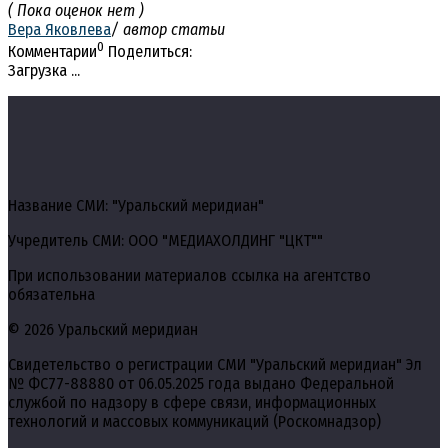
( Пока оценок нет )
Вера Яковлева
/ автор статьи
0
Комментарии
Поделиться:
Загрузка ...
Название СМИ: "Уральский меридиан"
Учредитель СМИ: ООО "МЕДИАХОЛДИНГ "ЦКТ""
При использовании материалов ссылка на агентство
обязательна
© 2026 Уральский меридиан
Свидетельство о регистрации СМИ "Уральский меридиан" Эл
№ ФС77-88880 от 06.05.2025 года выдано Федеральной
службой по надзору в сфере связи, информационных
технологий и массовых коммуникаций (Роскомнадзор)