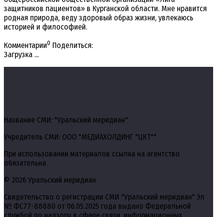
защитников пациентов» в Курганской области. Мне нравится
родная природа, веду здоровый образ жизни, увлекаюсь
историей и философией.
0
Комментарии
Поделиться:
Загрузка ...
Название СМИ: "Уральский меридиан"
Учредитель СМИ: ООО "МЕДИАХОЛДИНГ "ЦКТ""
При использовании материалов ссылка на агентство
обязательна
© 2026 Уральский меридиан
Свидетельство о регистрации СМИ "Уральский меридиан" Эл
№ ФС77-88880 от 06.05.2025 года выдано Федеральной
службой по надзору в сфере связи, информационных