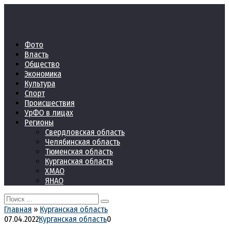
Перейти
к
контенту
Фото
Власть
Общество
Экономика
Культура
Спорт
Происшествия
УрФО в лицах
Регионы
Свердловская область
Челябинская область
Тюменская область
Курганская область
ХМАО
ЯНАО
Search
for:
Главная
»
Курганская область
07.04.2022
Курганская область
0