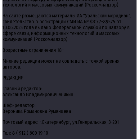
технологий и массовых коммуникаций (Роскомнадзор)
На сайте размещаются материалы ИА "Уральский меридиан",
свидетельство о регистрации СМИ ИА № ФС77-89575 от
10.06.2025 года выдано Федеральной службой по надзору в
сфере связи, информационных технологий и массовых
коммуникаций (Роскомнадзор)
Возрастные ограничения 18+
Мнение редакции может не совпадать с точкой зрения
авторов.
РЕДАКЦИЯ
Главный редактор:
Александр Владимирович Аникин
Шеф-редактор:
Вероника Романовна Румянцева
Почтовый адрес: г.Екатеринбург, ул.Генеральская, 3-201
Тел: 8 ( 912 ) 600 19 10