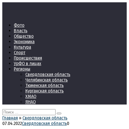
Перейти
к
контенту
Фото
Власть
Общество
Экономика
Культура
Спорт
Происшествия
УрФО в лицах
Регионы
Свердловская область
Челябинская область
Тюменская область
Курганская область
ХМАО
ЯНАО
Search
for:
Главная
»
Свердловская область
07.04.2022
Свердловская область
0