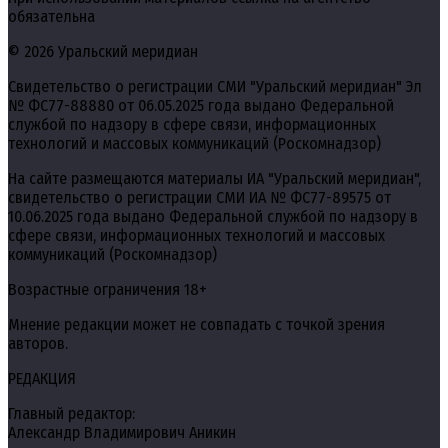
обязательна
© 2026 Уральский меридиан
Свидетельство о регистрации СМИ "Уральский меридиан" Эл
№ ФС77-88880 от 06.05.2025 года выдано Федеральной
службой по надзору в сфере связи, информационных
технологий и массовых коммуникаций (Роскомнадзор)
На сайте размещаются материалы ИА "Уральский меридиан",
свидетельство о регистрации СМИ ИА № ФС77-89575 от
10.06.2025 года выдано Федеральной службой по надзору в
сфере связи, информационных технологий и массовых
коммуникаций (Роскомнадзор)
Возрастные ограничения 18+
Мнение редакции может не совпадать с точкой зрения
авторов.
РЕДАКЦИЯ
Главный редактор:
Александр Владимирович Аникин