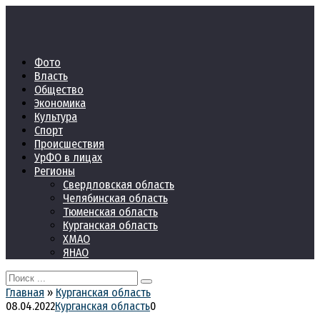
Перейти
к
контенту
Фото
Власть
Общество
Экономика
Культура
Спорт
Происшествия
УрФО в лицах
Регионы
Свердловская область
Челябинская область
Тюменская область
Курганская область
ХМАО
ЯНАО
Search
for:
Главная
»
Курганская область
08.04.2022
Курганская область
0