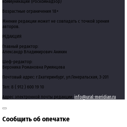
коммуникаций (Роскомнадзор)
Возрастные ограничения 18+
Мнение редакции может не совпадать с точкой зрения
авторов.
РЕДАКЦИЯ
Главный редактор:
Александр Владимирович Аникин
Шеф-редактор:
Вероника Романовна Румянцева
Почтовый адрес: г.Екатеринбург, ул.Генеральская, 3-201
Тел: 8 ( 912 ) 600 19 10
Адрес электронной почты редакции:
info@ural-meridian.ru
Сообщить об опечатке