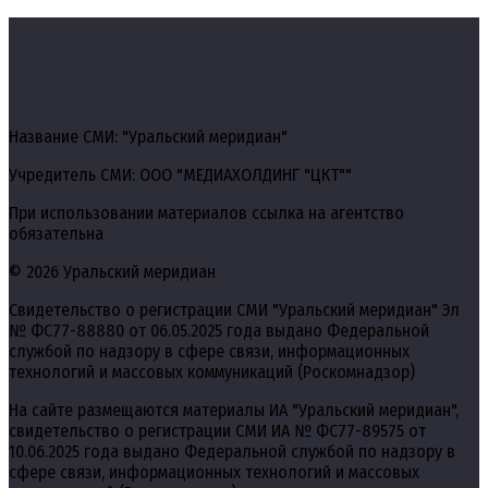
Название СМИ: "Уральский меридиан"
Учредитель СМИ: ООО "МЕДИАХОЛДИНГ "ЦКТ""
При использовании материалов ссылка на агентство
обязательна
© 2026 Уральский меридиан
Свидетельство о регистрации СМИ "Уральский меридиан" Эл
№ ФС77-88880 от 06.05.2025 года выдано Федеральной
службой по надзору в сфере связи, информационных
технологий и массовых коммуникаций (Роскомнадзор)
На сайте размещаются материалы ИА "Уральский меридиан",
свидетельство о регистрации СМИ ИА № ФС77-89575 от
10.06.2025 года выдано Федеральной службой по надзору в
сфере связи, информационных технологий и массовых